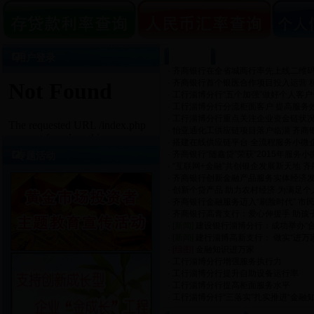
用户登录
工作动态
·
齐商银行在全省城商行率先上线二维
·
齐商银行首个银医合作项目投入运营 
·
工行淄博分行“五个加强”做好个人客
·
工行淄博分行分流柜面客户 提高服务
·
工行淄博分行重点关注企业资金链状况
·
怡亚通化工供应链项目落户临淄 齐商
·
搭建在线供应链平台 全流程服务小微
·
齐商银行“随鑫贷”荣获“2015年服务
专题活动
·
“互联网+金融”共创银企发展新天地 
·
齐商银行创新金融产品服务实体经济发
·
创新个贷产品 助力农村经济 为满足
·
齐商银行金融服务迈入“刷脸时代” 市
·
齐商银行高青支行：爱心伸援手 助孩
·
[新闻]
建设银行淄博分行：成功举办“合
·
[新闻]
建行淄博高新支行： 做实“进万
·
[组图]
金融知识进万家
·
工行淄博分行增强服务执行力
·
工行淄博分行提升自助设备运行率
·
工行淄博分行提高柜面服务水平
·
工行淄博分行“三落实”扎实推进“金融