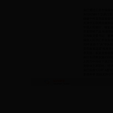
·
央行通过公开市场操作
·
央行时隔6个交易日重
·
稳健中性货币政策促M
·
天津市互联网金融协
·
中国人民银行、银监会
·
丰富理财产品 拓展理
·
齐商银党委书记、董事长
·
保持人民币汇率在合
·
30年来首个“央”字
·
货币政策适度“精准滴
·
李克强：多渠道推动股
·
央行今日将实施1500
·
人民币中间价下调279
·
美联储主席耶伦：经济
·
央行拟推“CDR” A
·
多措并举 鼓励支持引