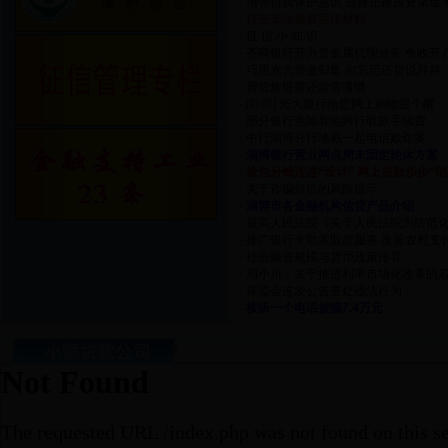
·
增强自我保护意识 选择正规投资渠道
·
打击非法集资宣传材料
·
征 信 小 知 识
·
齐商银行开办贵金属代理业务 免收开
·
巧用光大资金归集 向忘记还贷说拜拜
·
房贷族提前还款需谨慎
·
[新闻]
光大银行给您网上购物提个醒
·
部分银行免除异地跨行取款手续费
·
中行淄博分行堵截一起电信欺诈案
·
淄博银行营业网点周末固定轮休方案
·
捡包分钱连连“设计” 网上贷款步步“
·
关于诈骗短信的风险提示
·
淄博市各金融机构信贷产品介绍
·
最高人民法院《关于人民法院为防范化
·
推广银行卡助农取款服务 改善农村支
·
社会融资规模与货币政策传导
·
周小川：关于推进利率市场化改革的
·
保监会连发公告查处违法行为
·
接听一个电话被骗7.4万元