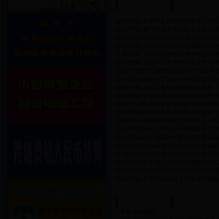
货币信贷政策
· [
金融市场
]
非银行支付机构网络支付业务
· [
金融市场
]
银行间债券市场推出绿色金融
· [
金融市场
]
财政部18日招标发行100亿
· [
金融市场
]
11月社会融资规模增量1.02万
· [
汇率政策
]
人民币延续贬值 明年或进一
· [
汇率政策
]
人民币兑美元中间价反弹15基
· [
房地产信贷
]
百城房价连涨四月 政策将
· [
综合类政策
]
央行下发征信机构监管指引
· [
金融市场
]
人民币合格境外机构投资者（R
· [
汇率政策
]
11月人民币兑美元中间价贬值0
· [
房地产信贷
]
全国首套房贷款平均利率降
· [
综合类政策
]
开放条件下的货币政策新常
· [
金融市场
]
财政部27日发行100亿元人
· [
金融市场
]
中国人民银行下调常备借贷便
· [
综合类政策
]
中办国办印发农村改革实施
· [
综合类政策
]
山东发布社会信用体系建设
· [
小额信贷
]
临淄蔬菜大棚抵押贷款业务取
· [
房地产信贷
]
中国人民银行中国银行业监
· [
综合类政策
]
中国人民银行 中国银行业
· [
金融市场
]
关于加快推进全市企业利用银
金融知识讲堂
·
常备借贷便利