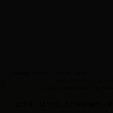
首 页
淄博概况
政策要闻
工作动态
通知公告
货
网上推介
视频新闻
专题活动
网上考试
征信管理
您当前的位置：
38-365365.com
->
工作动态
-> 文章列表
建行淄博沂源支行： 多措并举服
作者：耿振 来源：本站原创 发布时间：2016/5/26 17:
近年来，建行沂源支行紧紧围绕县域