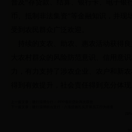
普及“存贷款、结算、银行卡、电子银行
币、抵制非法集资”等金融知识，并现
受到农民群众广泛欢迎。
持续的支农、助农、惠农活动获得良
大农村群众的风险防范意识、信用意识
力，有力支持了涉农企业、农户和新农
得到有效提升，社会责任得到充分体现
上一篇文章：
建行淄博分行： PPP项目贷款再次获批
下一篇文章：
建行淄博桓台支行：六项措施扎实开展员工行为排查
{$Re
38