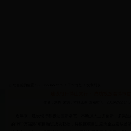
首 页
淄博概况
政策要闻
工作动态
通知公告
货
网上推介
视频新闻
专题活动
网上考试
征信管理
您当前的位置：
38-365365.com
->
工作动态
-> 文章列表
建设银行博山支行： 成功投放淄博市首
作者：刘栋 来源：本站原创 发布时间：2016/2/22 14:
近年来，建设银行积极适应新常态，不断加大业务创新，多渠道
的“PPP万福路”项目融资成功获批，将根据项目进度为企业发放