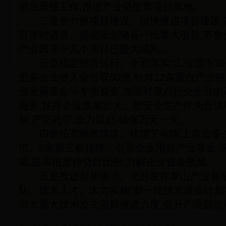
项目承接工作,推进产业链配套项目落地。
二是全力抓项目建设。加快推进项目建设,严
目序时进度。提前策划储备一批重大项目,齐
产业园等十几个项目已较为成熟。
三是稳定经济运行。全面落实“工业强市30条
更多企业进入全市双50强,针对12条重点产业
业发展基金等专项资金,加强对重点行业企业
服务,扶持企业发展壮大。把安全生产作为悬顶
制,严防死守,全力以赴,确保万无一失。
四是拓宽融资渠道。梳理了40家上市后备企
市、6家新三板挂牌。引导企业用好产业基金,
策,提高抵质押贷款比例,力解企业资金瓶颈。
五是推进创新驱动。充分发挥泰山产业领军
队、技术人才。大力实施“新一轮技术改造计划”
加大重大技术攻关项目推进力度,提升产业层次