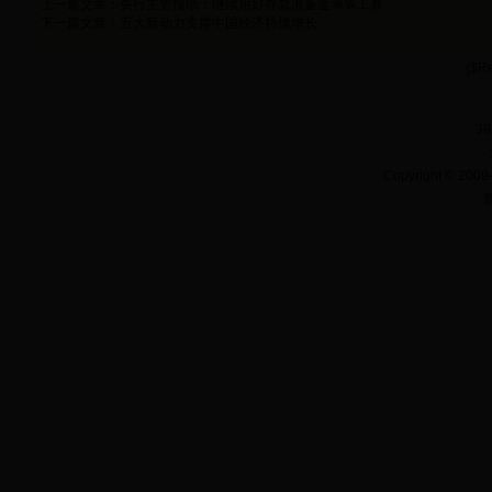
上一篇文章：
央行主管报纸：继续用好存款准备金率等工具
下一篇文章：
五大新动力支撑中国经济持续增长
{$Re
38
Copyright
©
2009-
鲁
无锡注册公司