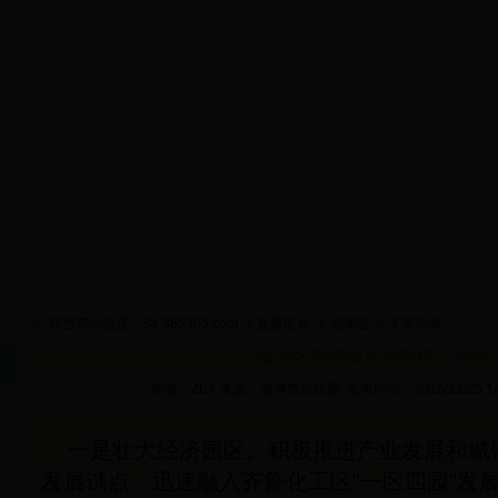
首 页
淄博概况
政策要闻
工作动态
通知公告
货
网上推介
视频新闻
专题活动
网上考试
征信管理
您当前的位置：
38-365365.com
->
直通区县
->
临淄区
-> 文章列表
临淄区坚持发展为实现工业经
作者：ZLJ 来源：淄博市经信委 发布时间：2015/12/25 1
一是壮大经济园区。积极推进产业发展和城镇
发展试点。迅速融入齐鲁化工区“一区四园”发