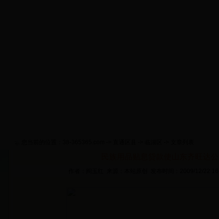
首 页
淄博概况
政策要闻
工作动态
通知公告
货
网上推介
视频新闻
专题活动
网上考试
征信管理
您当前的位置：
38-365365.com
->
直通区县
->
临淄区
-> 文章列表
民族用品贴息贷款使山东齐旺达公
作者：阎玉红 来源：本站原创 发布时间：2009/12/22 16