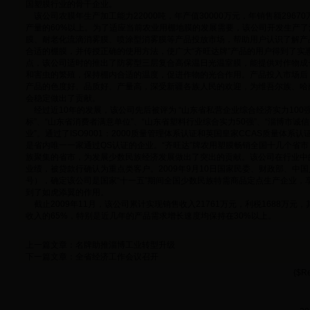
国塑膜行业的骨干企业。
该公司农膜年生产加工能力22000吨，年产值30000万元，年销售额296
产量的60%以上。为了适应当前农业用棚地膜的发展需要，该公司开发生产
膜、耐老化流滴消雾膜、喷涂型消雾膜等产品投放市场，帮助用户认识了解产
合适的棚膜，并传授正确的使用方法，使广大“齐旺达牌”产品的用户得到了实
点，该公司适时的推出了防雾型三层复合高保温日光温室膜，能提供对作物成
和害虫的繁殖，保持棚内合适的温度，促进作物的光合作用。产品投入市场后
产品的色度好、品质好、产量高，深受新疆各族人民的欢迎，为维吾尔族、哈
会稳定做出了贡献。
经过近10年的发展，该公司先后被评为 “山东省私营企业综合经济实力100强
标”、“山东省消费者满意单位”、“山东省塑料行业综合实力50强”、“淄博市诚信
业”。通过了ISO9001：2000质量管理体系认证和英国皇家CCAS质量体
是省内唯一一家通过QS认证的企业。“齐旺达”牌农用塑膜畅销全国十几个省
族聚集的省市，为发展少数民族经济发展做出了突出的贡献。该公司在行业中
业绩，被贷款行确认为重点类客户。
2009年9月10日
国家民委、财政部、中国人
号），确定该公司是国家“十一五”期间全国少数民族特需商品定点生产企业，
到了如虎添翼的作用。
截止2009年11月，该公司累计实现销售收入21761万元，利税1688万元
收入的65%，特别是近几年的产品需求增长速度均保持在30%以上。
上一篇文章：
名牌助推淄博工业转型升级
下一篇文章：
全省经济工作会议召开
{$Re