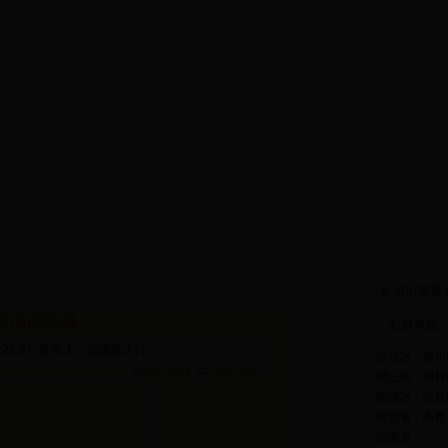
币信贷政策
机构专栏
金融消费权益保护
直通区县
淄博金
企业风采
留言咨询
金融数据平台
金融知识讲堂
便民服务
退出登录
司如虎添翼
栏目导航
:29:37 发布人：临淄区人行
·
张店区
·
淄川
减小字体
增大字体
·
博山区
·
周村
·
临淄区
·
高新
·
桓台县
·
高青
·
沂源县