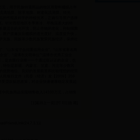
70万元，用于民族特需用品的牧区用塑料棚膜占年
了流滴地膜、除草地膜、耐老化流滴膜、转光
品的性能及科学的种植技术，正确引导用户选择
惠。针对西部地区冬季寒冷、早晚温差大的特
长最适合的光环境，防止作物的老化，抑制细菌
，用户普遍反应棚膜的透光度好、温度提升快，
萨克族、回族等少数民族繁荣民族经济，保持社
”、“山东省守合同重信用企业”、“山东省著名商
企业”、“淄博市文明单位”“淄博市优秀工业企
系认证，是农膜行业唯一一个通过双认证的企业，也
市，特别是新疆、内蒙古、甘肃、河北等少数民
的优势地位、良好的发展前景和比较理想的经营
民银行文件（民委（经济）发【2009】359
享受贷款贴息政策，对企业快速健康稳定发展起
，其中民族用品实现销售收入14100万元，占销售
[ ] [
返回上一页
] [
打 印
] [
收 藏
]
adFriendLink(24,7,3,1)}