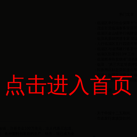
热门文章
·
临淄区举行社会保障卡“一
·
茂业百货临淄泰客荣店开业
·
临淄区金山镇举行揭牌仪式
·
临淄凤凰镇聘请专家 论证
·
人行临淄区支行四措并举做
·
临淄区与淄博建行签署中小
·
临淄区部署2013年工作
·
临淄精准扶贫瞄准“绿色银
·
临淄：“第三方监管质押贷
·
民族用品贴息贷款使山东齐
·
临淄：利用亚洲最大古钱币
点击进入首页
·
临淄区人民政府关于印发临
相关文章
·
关于申报十二五期间..
·
市农发行发放贷款80..
族镇，注册资金100万美元，法人代表王志清。
地膜、各种塑料包装袋的生产、销售，现已成为全