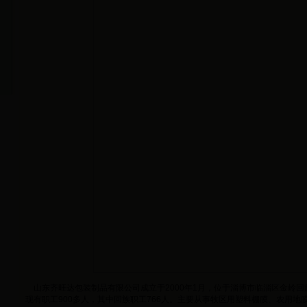
山东齐旺达包装制品有限公司成立于2000年1月，位于淄博市临淄区金岭回
现有职工900多人，其中回族职工766人。主要从事牧区用塑料棚膜、农用