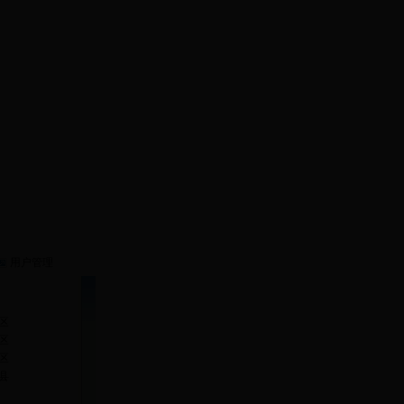
融报
台
用户管理
区
区
区
县