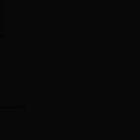
..
..
..
..
..
..
..