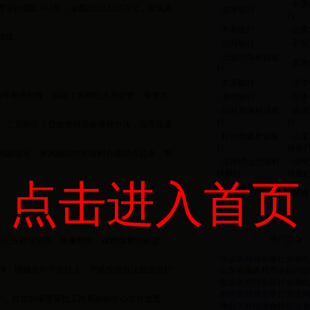
·
中国
批贷款743笔，金额28183.02万元，发现及
·
浦发银行
行
·
齐商银行
·
山东
保障。
·
招商银行
·
中国
·
沂源博商村镇银
·
青岛
行
·
东营银行
·
济宁
范等相关制度，明确了各岗位人员职责、审查方
·
渤海银行
·
恒丰
·
周村青隆村镇银
·
临淄
行
行
。二是制定了贷款资料质量考核办法，指导其逐
·
桓台青隆村镇银
·
山东
行
镇银
风险提示，将风险防控和资料合规结合起来，有
·
淄博博山北海村
·
淄博
镇银行
镇银
点击进入首页
·
中国民生银行淄
·
威海
博分行
热门文章
在区分新增贷款、存量贷款，保质保量的前提
·
张店农村商业银行金融机构
簿，明确各环节责任人，严格按照办法规定进行
·
山东临淄农村商业银行股份
·
临淄农村商业银行金融机构
·
周村农村商业银行营业网点
”，其贷款审查审批工作直接由中心主任负责，
·
博山农村信用合作联社营业