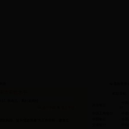
币信贷政策
机构专栏
金融消费权益保护
直通区县
淄博金
企业风采
留言咨询
金融数据平台
金融知识讲堂
便民服务
章列表
退出登录
款审查审批水平
栏目导航
49:11 发布人：周村农商行
·
中国
·
兴业银行
减小字体
增大字体
行
·
中国工商银行
·
中国
·
中国银行
·
中国
贷款风险、提升贷款质量”为工作目标，建章立
·
交通银行
·
中信