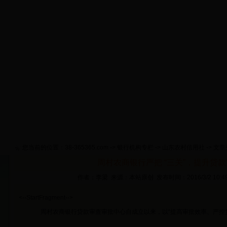
首 页
淄博概况
政策要闻
工作动态
通知公告
货
网上推介
视频新闻
专题活动
网上考试
征信管理
您当前的位置：
38-365365.com
->
银行机构专栏
->
山东农村信用社
-> 文
周村农商银行严把 “三关”，提升贷
作者：李梁 来源：本站原创 发布时间：2016/3/2 10:
<--StartFragment-->
周村农商银行贷款审查审批中心自成立以来，以“提高审批效率、严控