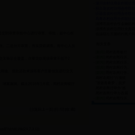
·
淄川农村信用合作联社营业
·
桓台县农村信用合作联社营
·
沂源县农村信用合作联社营
·
高青农村信用合作联社营业
·
淄博市农村合作金融机构案
·
淄博市农村信用社全面启动
提交到审查审批中心进行审查、审批，超中心权
·
临淄联社开展特约商户风险
相关文章
批。二是分片审查，夯实贷前调查。将中心人员
·
[新闻]
周村农商银行..
·
[新闻]
周村农商行开..
交叉验证全覆盖，存量贷款现场审查不低于2
·
[新闻]
周村农商行开..
·
[新闻]
周村农商行为..
款用途、借款还款来源等客户主要信息进行交叉
·
[新闻]
周村农商行务..
·
周村农商行“六项措..
·
“激扬青春梦，筑梦..
堵塞漏洞。截止2016年1月底，周村农商银行
·
周村农商行举办“感..
·
周村农商行举办首届..
·
[新闻]
周村农商行开..
[ ] [
返回上一页
] [
打 印
] [
收 藏
]
adFriendLink(24,7,3,1)}