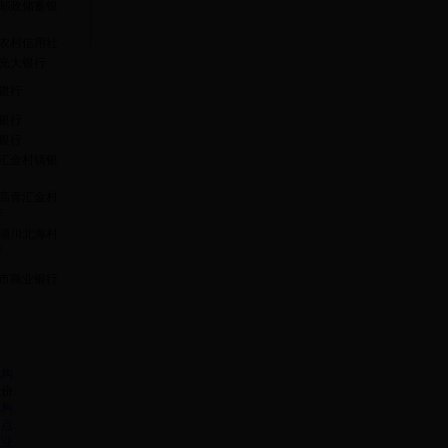
邮政储蓄银
农村信用社
光大银行
银行
银行
银行
汇金村镇银
高青汇金村
行
淄川北海村
行
市商业银行
..
..
..
..
..